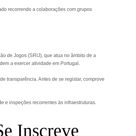
ado recorrendo a colaborações com grupos
ção de Jogos (SRIJ), que atua no âmbito de a
rdem a exercer atividade em Portugal.
e transparência. Antes de se registar, comprove
e inspeções recorrentes às infraestruturas.
e Inscreve