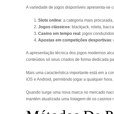
A variedade de jogos disponíveis apresenta-se
Slots online
: a categoria mais procurad
Jogos clássicos
: blackjack, roleta, bacc
Casino em tempo real
: jogos conduzidos 
Apostas em competições desportivas
:
A apresentação técnica dos jogos modernos alca
conteúdos só seus criados de forma dedicada par
Mais uma característica importante está em a c
iOS e Android, permitindo jogar a qualquer hora.
Quando surge uma nova marca no mercado nacion
mantém atualizada uma listagem de os casinos n