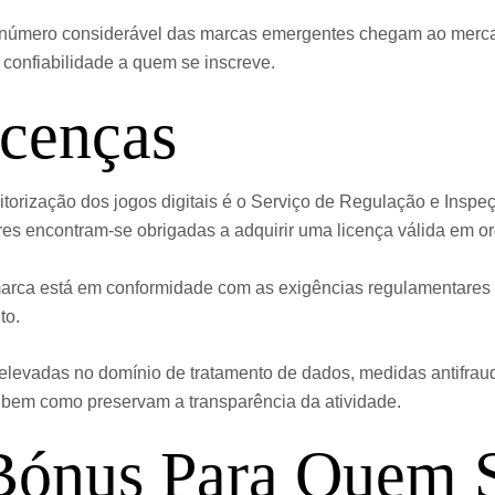
um número considerável das marcas emergentes chegam ao merc
confiabilidade a quem se inscreve.
icenças
torização dos jogos digitais é o Serviço de Regulação e Inspe
res encontram-se obrigadas a adquirir uma licença válida em o
marca está em conformidade com as exigências regulamentares d
to.
evadas no domínio de tratamento de dados, medidas antifraude 
bem como preservam a transparência da atividade.
Bónus Para Quem S