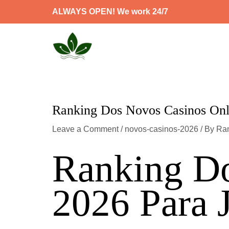
Skip
Post
ALWAYS OPEN! We work 24/7
to
navigation
content
Ranking Dos Novos Casinos Onli
Leave a Comment
/
novos-casinos-2026
/ By
Ran
Ranking Do
2026 Para 