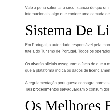
Vale a pena salientar a circunstância de que 
internacionais, algo que confere uma camada de 
Sistema De L
Em Portugal, a autoridade responsável pela moni
tutela do Turismo de Portugal. Todos os operado
Os alvarás oficiais asseguram o facto de que a 
que a plataforma indica os dados de licenciamen
A regulamentação portuguesa consagra normas el
Tais procedimentos salvaguardam o consumidor 
Os Melhores 