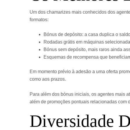
Um dos chamarizes mais conhecidos dos agentes 
formatos:
Bónus de depósito: a casa duplica o sald
Rodadas grátis em máquinas selecionada
Bónus sem depósito, mais raros ainda ass
Esquemas de recompensa que beneficiam 
Em momento prévio à adesão a uma oferta promoc
como aos prazos.
Para além dos bónus iniciais, os agentes mais a
além de promoções pontuais relacionadas com d
Diversidade D