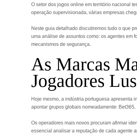
O setor dos jogos online em território nacional
operação supervisionada, várias empresas che
Neste guia detalhado discutiremos tudo o que pr
uma análise de assuntos como: os agentes em fo
mecanismos de segurança.
As Marcas Mai
Jogadores Lus
Hoje mesmo, a indústria portuguesa apresenta i
apontar grupos globais nomeadamente: Bet365, B
Os operadores mais novos procuram afirmar ident
essencial analisar a reputação de cada agente a