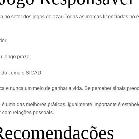
a no setor dos jogos de azar. Todas as marcas licenciadas no e
dor;
u longo prazo;
zado como o SICAD.
ca e nunca um meio de ganhar a vida. Se perceber sinais preocu
o é uma das melhores práticas. Igualmente importante é estabe
ir com relações pessoais.
Recomendações