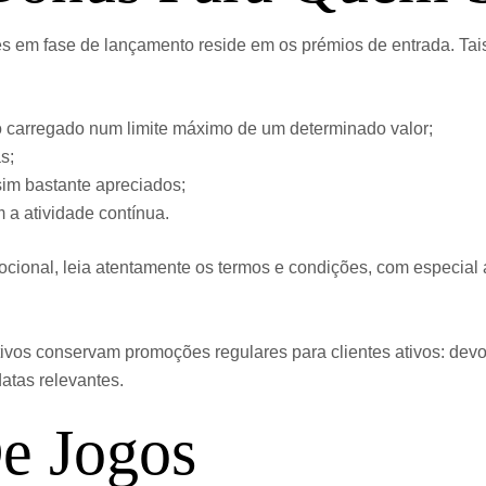
em fase de lançamento reside em os prémios de entrada. Tais
o carregado num limite máximo de um determinado valor;
s;
im bastante apreciados;
a atividade contínua.
ional, leia atentamente os termos e condições, com especial a
tivos conservam promoções regulares para clientes ativos: dev
atas relevantes.
e Jogos