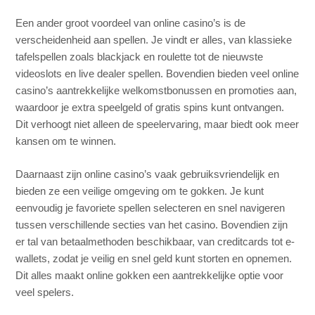
Een ander groot voordeel van online casino’s is de
verscheidenheid aan spellen. Je vindt er alles, van klassieke
tafelspellen zoals blackjack en roulette tot de nieuwste
videoslots en live dealer spellen. Bovendien bieden veel online
casino’s aantrekkelijke welkomstbonussen en promoties aan,
waardoor je extra speelgeld of gratis spins kunt ontvangen.
Dit verhoogt niet alleen de speelervaring, maar biedt ook meer
kansen om te winnen.
Daarnaast zijn online casino’s vaak gebruiksvriendelijk en
bieden ze een veilige omgeving om te gokken. Je kunt
eenvoudig je favoriete spellen selecteren en snel navigeren
tussen verschillende secties van het casino. Bovendien zijn
er tal van betaalmethoden beschikbaar, van creditcards tot e-
wallets, zodat je veilig en snel geld kunt storten en opnemen.
Dit alles maakt online gokken een aantrekkelijke optie voor
veel spelers.