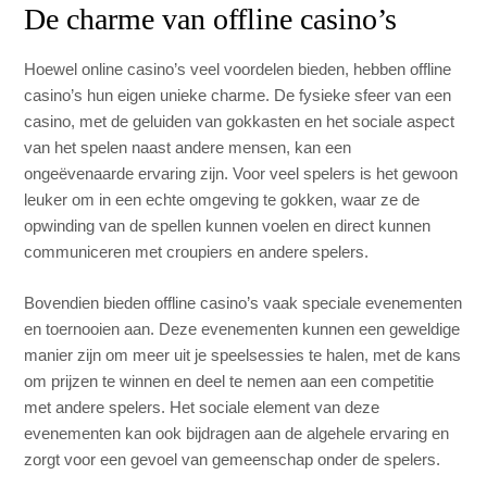
De charme van offline casino’s
Hoewel online casino’s veel voordelen bieden, hebben offline
casino’s hun eigen unieke charme. De fysieke sfeer van een
casino, met de geluiden van gokkasten en het sociale aspect
van het spelen naast andere mensen, kan een
ongeëvenaarde ervaring zijn. Voor veel spelers is het gewoon
leuker om in een echte omgeving te gokken, waar ze de
opwinding van de spellen kunnen voelen en direct kunnen
communiceren met croupiers en andere spelers.
Bovendien bieden offline casino’s vaak speciale evenementen
en toernooien aan. Deze evenementen kunnen een geweldige
manier zijn om meer uit je speelsessies te halen, met de kans
om prijzen te winnen en deel te nemen aan een competitie
met andere spelers. Het sociale element van deze
evenementen kan ook bijdragen aan de algehele ervaring en
zorgt voor een gevoel van gemeenschap onder de spelers.