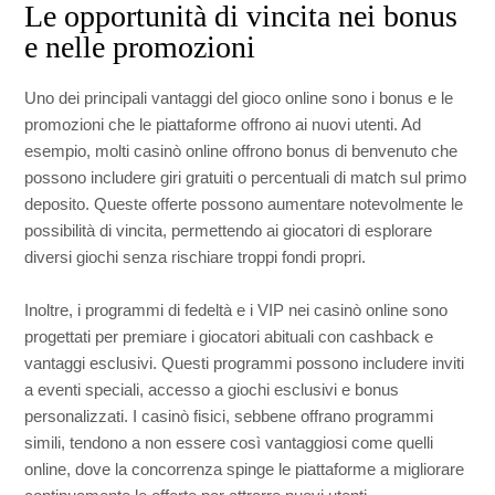
Le opportunità di vincita nei bonus
e nelle promozioni
Uno dei principali vantaggi del gioco online sono i bonus e le
promozioni che le piattaforme offrono ai nuovi utenti. Ad
esempio, molti casinò online offrono bonus di benvenuto che
possono includere giri gratuiti o percentuali di match sul primo
deposito. Queste offerte possono aumentare notevolmente le
possibilità di vincita, permettendo ai giocatori di esplorare
diversi giochi senza rischiare troppi fondi propri.
Inoltre, i programmi di fedeltà e i VIP nei casinò online sono
progettati per premiare i giocatori abituali con cashback e
vantaggi esclusivi. Questi programmi possono includere inviti
a eventi speciali, accesso a giochi esclusivi e bonus
personalizzati. I casinò fisici, sebbene offrano programmi
simili, tendono a non essere così vantaggiosi come quelli
online, dove la concorrenza spinge le piattaforme a migliorare