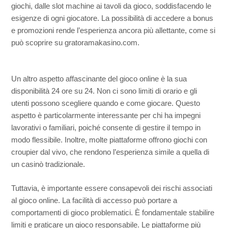
giochi, dalle slot machine ai tavoli da gioco, soddisfacendo le
esigenze di ogni giocatore. La possibilità di accedere a bonus
e promozioni rende l’esperienza ancora più allettante, come si
può scoprire su
gratoramakasino.com
.
Un altro aspetto affascinante del gioco online è la sua
disponibilità 24 ore su 24. Non ci sono limiti di orario e gli
utenti possono scegliere quando e come giocare. Questo
aspetto è particolarmente interessante per chi ha impegni
lavorativi o familiari, poiché consente di gestire il tempo in
modo flessibile. Inoltre, molte piattaforme offrono giochi con
croupier dal vivo, che rendono l’esperienza simile a quella di
un casinò tradizionale.
Tuttavia, è importante essere consapevoli dei rischi associati
al gioco online. La facilità di accesso può portare a
comportamenti di gioco problematici. È fondamentale stabilire
limiti e praticare un gioco responsabile. Le piattaforme più