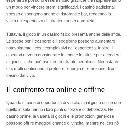
esperienze possono essere molto gratificanti e rappresentano
un modo per vincere premi significativi. I casinò tradizionali
spesso dispongono anche di ristoranti e bar, rendendo la
visita un’esperienza di intrattenimento completa.
Tuttavia, il gioco in un casinò fisico presenta anche delle sfide.
Le spese per il trasporto e il soggiorno possono aumentare
notevolmente i costi complessivi dell’esperienza. Inoltre, i
giocatori devono considerare le code e le attese per accedere
ai giochi, il che può risultare frustrante per alcuni. Nonostante
ciò, molti continuano a preferire l’energia e l’emozione di un
casinò dal vivo.
Il confronto tra online e offline
Quando si parla di opportunità di vincita, sia il gioco online che
quello in sala hanno i loro punti di forza e di debolezza. Nei
casinò online, la varietà di giochi e le promozioni generose
possono offrire maggiori chance di vincita, mentre nei casinò