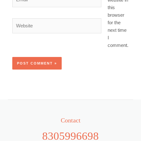
this
browser
Website
for the
next time
I
comment.
Contact
8305996698