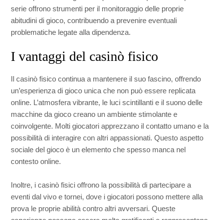
serie offrono strumenti per il monitoraggio delle proprie
abitudini di gioco, contribuendo a prevenire eventuali
problematiche legate alla dipendenza.
I vantaggi del casinò fisico
Il casinò fisico continua a mantenere il suo fascino, offrendo
un’esperienza di gioco unica che non può essere replicata
online. L’atmosfera vibrante, le luci scintillanti e il suono delle
macchine da gioco creano un ambiente stimolante e
coinvolgente. Molti giocatori apprezzano il contatto umano e la
possibilità di interagire con altri appassionati. Questo aspetto
sociale del gioco è un elemento che spesso manca nel
contesto online.
Inoltre, i casinò fisici offrono la possibilità di partecipare a
eventi dal vivo e tornei, dove i giocatori possono mettere alla
prova le proprie abilità contro altri avversari. Queste