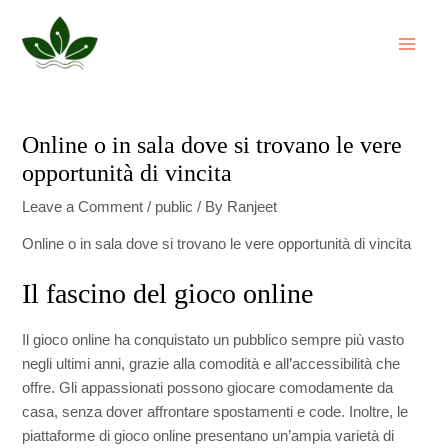
Skip
Post
MAI
to
navigation
ME
content
Online o in sala dove si trovano le vere
opportunità di vincita
Leave a Comment
/
public
/ By
Ranjeet
Online o in sala dove si trovano le vere opportunità di vincita
Il fascino del gioco online
Il gioco online ha conquistato un pubblico sempre più vasto
negli ultimi anni, grazie alla comodità e all’accessibilità che
offre. Gli appassionati possono giocare comodamente da
casa, senza dover affrontare spostamenti e code. Inoltre, le
piattaforme di gioco online presentano un’ampia varietà di