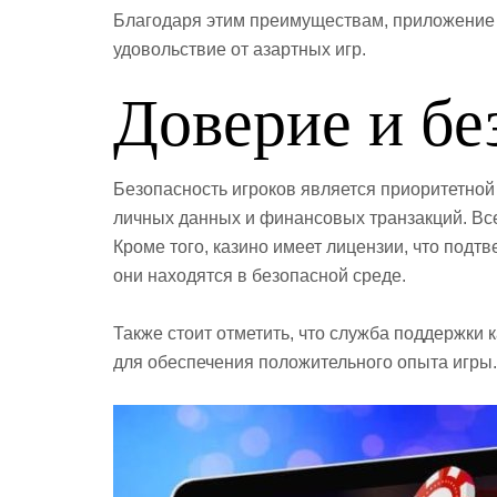
Благодаря этим преимуществам, приложение 
удовольствие от азартных игр.
Доверие и бе
Безопасность игроков является приоритетно
личных данных и финансовых транзакций. Все
Кроме того, казино имеет лицензии, что подт
они находятся в безопасной среде.
Также стоит отметить, что служба поддержки 
для обеспечения положительного опыта игры.