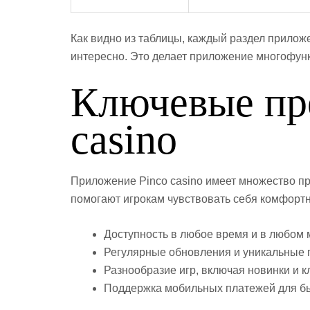
Как видно из таблицы, каждый раздел приложе
интересно. Это делает приложение многофун
Ключевые пр
casino
Приложение Pinco casino имеет множество п
помогают игрокам чувствовать себя комфортн
Доступность в любое время и в любом 
Регулярные обновления и уникальные 
Разнообразие игр, включая новинки и к
Поддержка мобильных платежей для бы