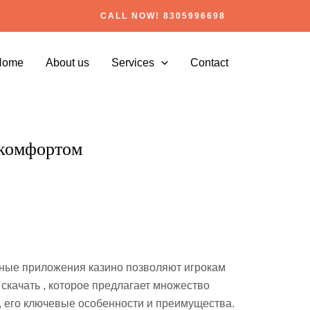
CALL NOW! 8305996698
Home
About us
Services
Contact
 комфортом
ьные приложения казино позволяют игрокам
 скачать
, которое предлагает множество
, его ключевые особенности и преимущества.