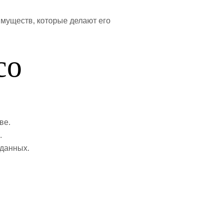
муществ, которые делают его
co
ве.
.
 данных.