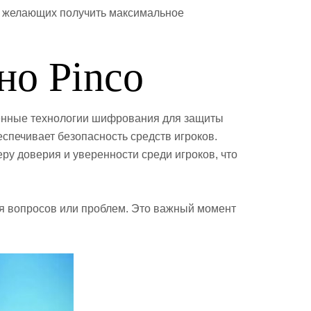
, желающих получить максимальное
но Pinco
менные технологии шифрования для защиты
спечивает безопасность средств игроков.
еру доверия и уверенности среди игроков, что
ния вопросов или проблем. Это важный момент