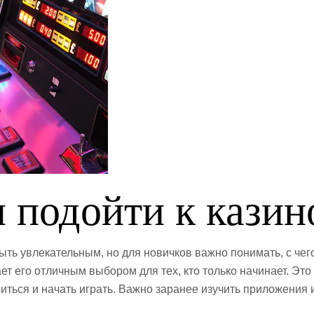
 подойти к казин
ть увлекательным, но для новичков важно понимать, с чег
ет его отличным выбором для тех, кто только начинает. Э
ться и начать играть. Важно заранее изучить приложения 