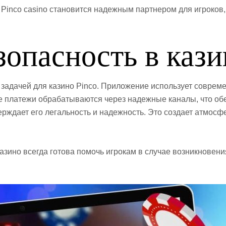
Pinco casino становится надежным партнером для игроков
зопасность в кази
й задачей для казино Pinco. Приложение использует совре
 платежи обрабатываются через надежные каналы, что обе
верждает его легальность и надежность. Это создает атмосф
казино всегда готова помочь игрокам в случае возникнове