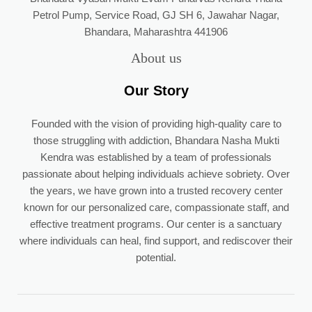
Petrol Pump, Service Road, GJ SH 6, Jawahar Nagar,
Bhandara, Maharashtra 441906
About us
Our Story
Founded with the vision of providing high-quality care to
those struggling with addiction, Bhandara Nasha Mukti
Kendra was established by a team of professionals
passionate about helping individuals achieve sobriety. Over
the years, we have grown into a trusted recovery center
known for our personalized care, compassionate staff, and
effective treatment programs. Our center is a sanctuary
where individuals can heal, find support, and rediscover their
potential.