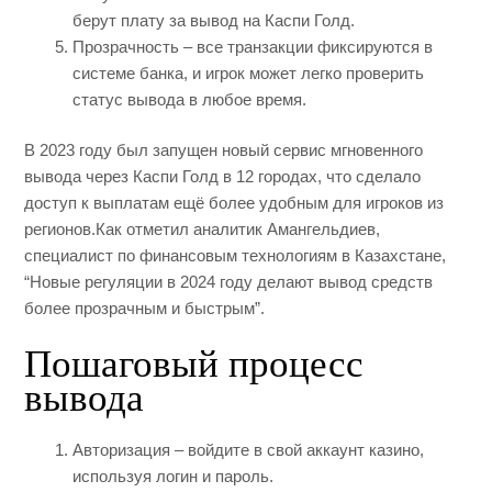
берут плату за вывод на Каспи Голд.
Прозрачность – все транзакции фиксируются в
системе банка, и игрок может легко проверить
статус вывода в любое время.
В 2023 году был запущен новый сервис мгновенного
вывода через Каспи Голд в 12 городах, что сделало
доступ к выплатам ещё более удобным для игроков из
регионов.Как отметил аналитик Амангельдиев,
специалист по финансовым технологиям в Казахстане,
“Новые регуляции в 2024 году делают вывод средств
более прозрачным и быстрым”.
Пошаговый процесс
вывода
Авторизация – войдите в свой аккаунт казино,
используя логин и пароль.