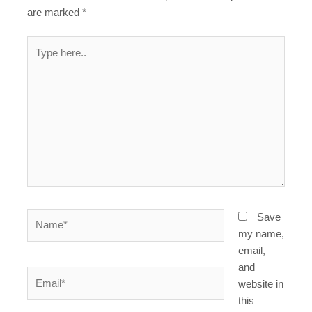
are marked
*
Type
here..
Name*
Save
my name,
email,
and
Email*
website in
this