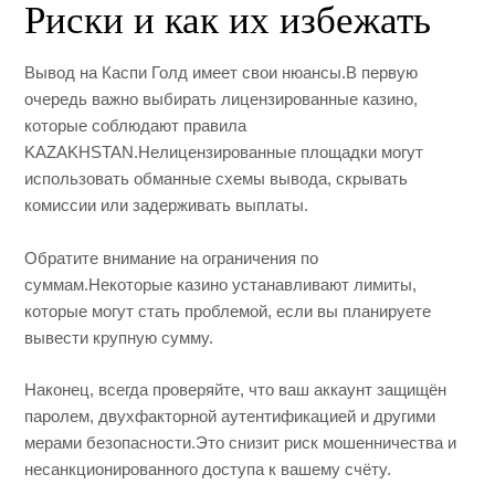
Риски и как их избежать
Вывод на Каспи Голд имеет свои нюансы.В первую
очередь важно выбирать лицензированные казино,
которые соблюдают правила
KAZAKHSTAN.Нелицензированные площадки могут
использовать обманные схемы вывода, скрывать
комиссии или задерживать выплаты.
Обратите внимание на ограничения по
суммам.Некоторые казино устанавливают лимиты,
которые могут стать проблемой, если вы планируете
вывести крупную сумму.
Наконец, всегда проверяйте, что ваш аккаунт защищён
паролем, двухфакторной аутентификацией и другими
мерами безопасности.Это снизит риск мошенничества и
несанкционированного доступа к вашему счёту.