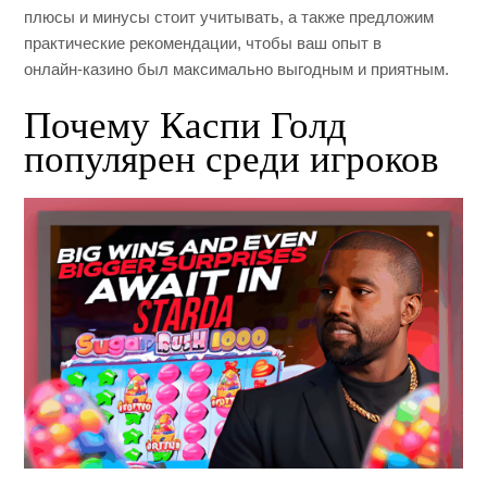
плюсы и минусы стоит учитывать, а также предложим
практические рекомендации, чтобы ваш опыт в
онлайн‑казино был максимально выгодным и приятным.
Почему Каспи Голд
популярен среди игроков