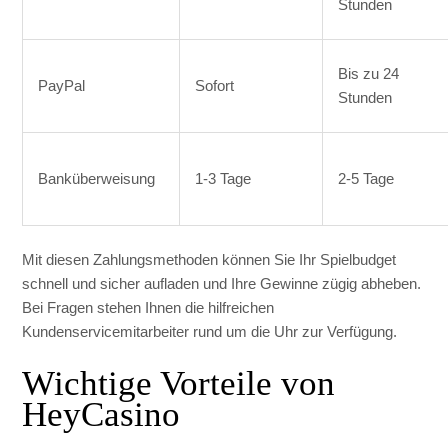
Stunden
Bis zu 24
PayPal
Sofort
Stunden
Banküberweisung
1-3 Tage
2-5 Tage
Mit diesen Zahlungsmethoden können Sie Ihr Spielbudget
schnell und sicher aufladen und Ihre Gewinne zügig abheben.
Bei Fragen stehen Ihnen die hilfreichen
Kundenservicemitarbeiter rund um die Uhr zur Verfügung.
Wichtige Vorteile von
HeyCasino