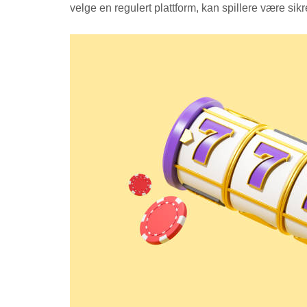
velge en regulert plattform, kan spillere være sikre 