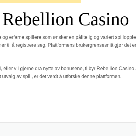
 Rebellion Casino
g erfarne spillere som ønsker en pålitelig og variert spilloppleve
 til å registrere seg. Plattformens brukergrensesnitt gjør det e
ll, eller vil gjerne dra nytte av bonusene, tilbyr Rebellion Casin
tvalg av spill, er det verdt å utforske denne plattformen.