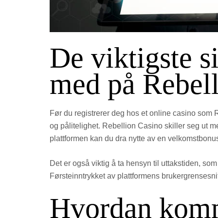
De viktigste s
med på Rebell
Før du registrerer deg hos et online casino som Re
og pålitelighet. Rebellion Casino skiller seg ut m
plattformen kan du dra nytte av en velkomstbonus
Det er også viktig å ta hensyn til uttakstiden, so
Førsteinntrykket av plattformens brukergrensesnitt
Hvordan komm