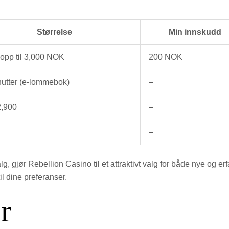
Størrelse
Min innskudd
opp til 3,000 NOK
200 NOK
nutter (e-lommebok)
–
2,900
–
–
 gjør Rebellion Casino til et attraktivt valg for både nye og erf
il dine preferanser.
r