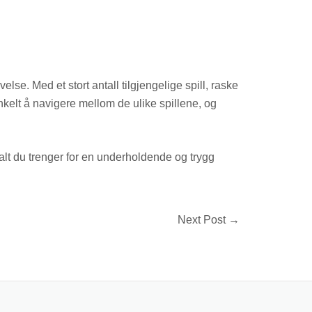
lse. Med et stort antall tilgjengelige spill, raske
nkelt å navigere mellom de ulike spillene, og
o alt du trenger for en underholdende og trygg
Next Post
→