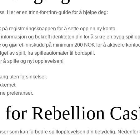
 Her er en trinn-for-trinn-guide for å hjelpe deg:
kk på registreringsknappen for å sette opp en ny konto.
informasjon og bekreft identiteten din for å sikre en trygg spillo
 og gjør et innskudd på minimum 200 NOK for å aktivere kontoe
et av spill, fra spilleautomater til bordspill.
r å spille og nyt opplevelsen!
ang uten forsinkelser.
kkerhet.
ne preferanser.
 for Rebellion Cas
onuser som kan forbedre spillopplevelsen din betydelig. Nedenfo