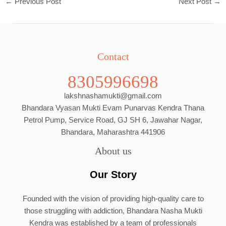
←
Previous Post
Next Post
→
Contact
8305996698
lakshnashamukti@gmail.com
Bhandara Vyasan Mukti Evam Punarvas Kendra Thana
Petrol Pump, Service Road, GJ SH 6, Jawahar Nagar,
Bhandara, Maharashtra 441906
About us
Our Story
Founded with the vision of providing high-quality care to
those struggling with addiction, Bhandara Nasha Mukti
Kendra was established by a team of professionals