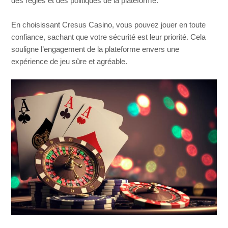
des règles et des politiques de la plateforme.
En choisissant Cresus Casino, vous pouvez jouer en toute
confiance, sachant que votre sécurité est leur priorité. Cela
souligne l’engagement de la plateforme envers une
expérience de jeu sûre et agréable.