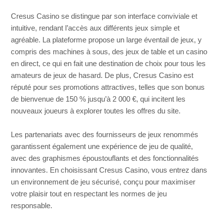
Cresus Casino se distingue par son interface conviviale et
intuitive, rendant l’accès aux différents jeux simple et
agréable. La plateforme propose un large éventail de jeux, y
compris des machines à sous, des jeux de table et un casino
en direct, ce qui en fait une destination de choix pour tous les
amateurs de jeux de hasard. De plus, Cresus Casino est
réputé pour ses promotions attractives, telles que son bonus
de bienvenue de 150 % jusqu’à 2 000 €, qui incitent les
nouveaux joueurs à explorer toutes les offres du site.
Les partenariats avec des fournisseurs de jeux renommés
garantissent également une expérience de jeu de qualité,
avec des graphismes époustouflants et des fonctionnalités
innovantes. En choisissant Cresus Casino, vous entrez dans
un environnement de jeu sécurisé, conçu pour maximiser
votre plaisir tout en respectant les normes de jeu
responsable.