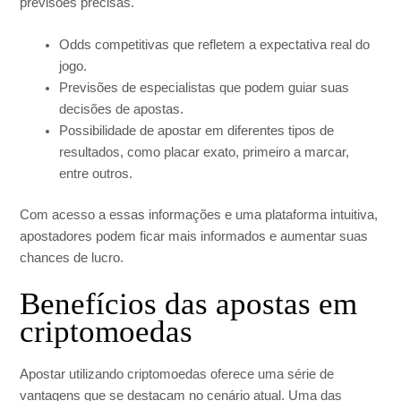
previsões precisas.
Odds competitivas que refletem a expectativa real do
jogo.
Previsões de especialistas que podem guiar suas
decisões de apostas.
Possibilidade de apostar em diferentes tipos de
resultados, como placar exato, primeiro a marcar,
entre outros.
Com acesso a essas informações e uma plataforma intuitiva,
apostadores podem ficar mais informados e aumentar suas
chances de lucro.
Benefícios das apostas em
criptomoedas
Apostar utilizando criptomoedas oferece uma série de
vantagens que se destacam no cenário atual. Uma das