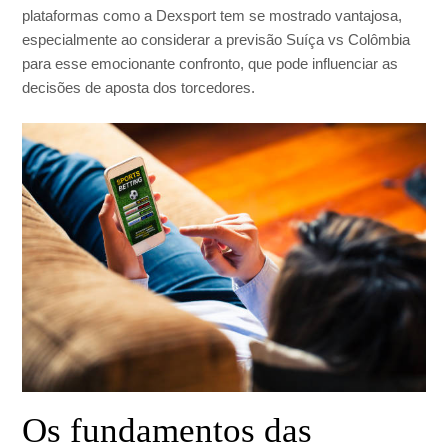
plataformas como a Dexsport tem se mostrado vantajosa,
especialmente ao considerar a
previsão Suíça vs Colômbia
para esse emocionante confronto, que pode influenciar as
decisões de aposta dos torcedores.
Os fundamentos das