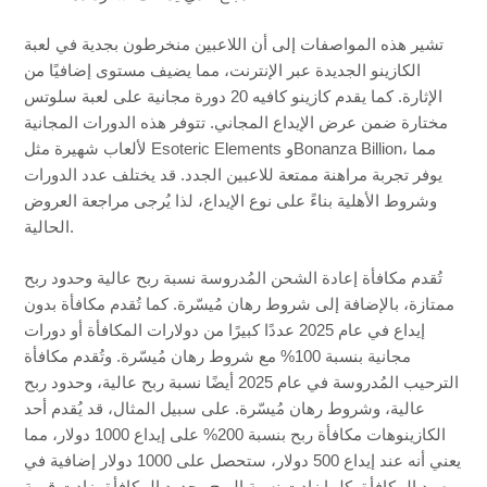
تشير هذه المواصفات إلى أن اللاعبين منخرطون بجدية في لعبة
الكازينو الجديدة عبر الإنترنت، مما يضيف مستوى إضافيًا من
الإثارة. كما يقدم كازينو كافيه 20 دورة مجانية على لعبة سلوتس
مختارة ضمن عرض الإيداع المجاني. تتوفر هذه الدورات المجانية
لألعاب شهيرة مثل Esoteric Elements وBonanza Billion، مما
يوفر تجربة مراهنة ممتعة للاعبين الجدد. قد يختلف عدد الدورات
وشروط الأهلية بناءً على نوع الإيداع، لذا يُرجى مراجعة العروض
الحالية.
تُقدم مكافأة إعادة الشحن المُدروسة نسبة ربح عالية وحدود ربح
ممتازة، بالإضافة إلى شروط رهان مُيسّرة. كما تُقدم مكافأة بدون
إيداع في عام 2025 عددًا كبيرًا من دولارات المكافأة أو دورات
مجانية بنسبة 100% مع شروط رهان مُيسّرة. وتُقدم مكافأة
الترحيب المُدروسة في عام 2025 أيضًا نسبة ربح عالية، وحدود ربح
عالية، وشروط رهان مُيسّرة. على سبيل المثال، قد يُقدم أحد
الكازينوهات مكافأة ربح بنسبة 200% على إيداع 1000 دولار، مما
يعني أنه عند إيداع 500 دولار، ستحصل على 1000 دولار إضافية في