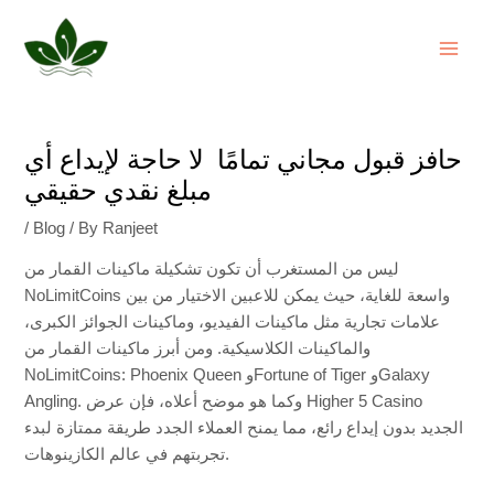
Skip
Post
MAI
to
navigation
ME
content
حافز قبول مجاني تمامًا ️ لا حاجة لإيداع أي
مبلغ نقدي حقيقي
/
Blog
/ By
Ranjeet
ليس من المستغرب أن تكون تشكيلة ماكينات القمار من
NoLimitCoins واسعة للغاية، حيث يمكن للاعبين الاختيار من بين
علامات تجارية مثل ماكينات الفيديو، وماكينات الجوائز الكبرى،
والماكينات الكلاسيكية. ومن أبرز ماكينات القمار من
NoLimitCoins: Phoenix Queen وFortune of Tiger وGalaxy
وكما هو موضح أعلاه، فإن عرض Higher 5 Casino
Angling.
الجديد بدون إيداع رائع، مما يمنح العملاء الجدد طريقة ممتازة لبدء
تجربتهم في عالم الكازينوهات.