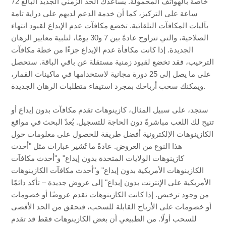
خاصة بالهواتف المحمولة. يُساعدك الحد الزمني الجديد البالغ 72
ساعة على التركيز، كما أن خدمة الدعم لديهم على دراية تامة
بآليات المكافآت التلقائية. تخضع مكافآت عدم الإيداع لقيود انتهاء
الصلاحية، والتي تتراوح عادةً بين 7 و30 يومًا، لتلبية معايير الرهان
الجديدة. إذا كانت مكافأة عدم الإيداع جزءًا من خطة مكافآت
الترحيب، فقد تخضع لقيود زمنية مستقلة عن باقي الباقة. ستحصل
على ما يصل إلى 25 دورة مجانية لاستخدامها في ماكينات القمار،
ويمكنك سحب أرباحك بمجرد استيفاء متطلبات الرهان الجديدة.
ستجد، على سبيل المثال، كازينوهات تقدم مكافآت بدون إيداع أو
تتيح لك اللعب مباشرةً دون الحاجة للتسجيل. يُعدّ البحث في مواقع
الكازينوهات الإلكترونية أفضل طريقة للحصول على معلومات حول
هذا النوع من العروض. عادةً ما تُشير عبارات مثل "أحدث
كازينوهات الولايات المتحدة بدون إيداع" و"أحدث مكافآت
الكازينوهات الأمريكية بدون إيداع" و"أحدث مكافآت الكازينوهات
الأمريكية على الإنترنت بدون إيداع" إلى عروض جديدة – تأكد دائمًا
من وجود ترخيص. إذا كانت الكازينوهات تقدم عروضًا أو خصومات
أو خصومات على الأرباح القابلة للسحب، فتحقق من الحد الأقصى
للسحب أولًا. من الطبيعي أن بعض الكازينوهات فقط قد تقدم