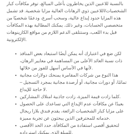
بالنسبة للاعبين الذين يخاطرون بأعلى المبالغ، توفر مكافآت كبار
الشخصيات/اللاعبين ذوي الرهانات العالية مزايا شخصية. قد تشمل
هذه المزايا حدود إيداع عالية، وسحب أسرع، ودعمًا شخصيًا من
متخصصي الحسابات، وغير ذلك. يمكنك المطالبة بهذه المكافآت
قبل بدء اللعب، وستتلقى الدعم اللازم من مواقع الكازينوهات
الإلكترونية.
لكن ضع في اعتبارك أنه يمكن أيضًا استبعاد بعض المنافذ
ذات نسبة العائد الأعلى من المساهمة في معايير الرهان،
لأنها في الأساس أسهل للفوز من خلالها.
هذا النوع من شركات المقامرة يمنحك دولارات مجانية
تمامًا، أو دورات مجانية، أو أرصدة مجانية بمجرد التسجيل –
لا حاجة للإيداع.
كلما زادت قيمة الميزة، زادت جاذبية امتلاك المشاركين.
بعيدًا عن مكافآت عدم الإيداع التي تساعدك على الحصول
على مزايا كبار الشخصيات الرائعة، يقدم فندق بلازا ريجال
خدماته للمحترفين الذين يبحثون عن تجربة مميزة.
لتحقيق أقصى استفادة من المكافأة، حدد الحد الأقصى
للمبلغ الذي يمكنك استرداده.