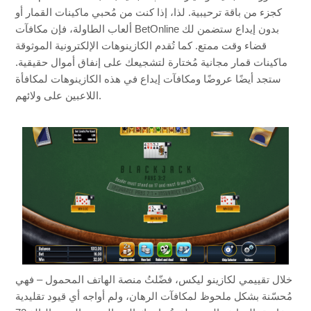
كجزء من باقة ترحيبية. لذا، إذا كنت من مُحبي ماكينات القمار أو
ألعاب الطاولة، فإن مكافآت BetOnline بدون إيداع ستضمن لك
قضاء وقت ممتع. كما تُقدم الكازينوهات الإلكترونية الموثوقة
ماكينات قمار مجانية مُختارة لتشجيعك على إنفاق أموال حقيقية.
ستجد أيضًا عروضًا ومكافآت إيداع في هذه الكازينوهات لمكافأة
اللاعبين على ولائهم.
خلال تقييمي لكازينو ليكس، فضّلتُ منصة الهاتف المحمول – فهي
مُحسّنة بشكل ملحوظ لمكافآت الرهان، ولم أواجه أي قيود تقليدية