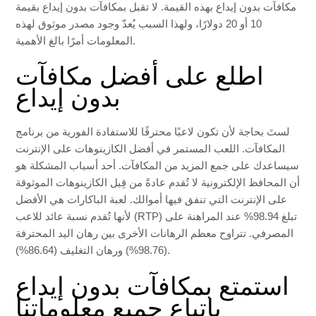
مكافآت بدون إيداع بهذه القيمة. لا تقبل بمكافآت بدون إيداع بقيمة
10 أو 20 دولارًا، ولهذا السبب يُعدّ وجود مصدر موثوق لهذه
المعلومات أمرًا بالغ الأهمية.
اطلع على أفضل مكافآت
بدون إيداع
لستَ بحاجة لأن تكون لاعبًا محترفًا للاستفادة الفورية من برنامج
المكافآت. اللعب المستمر في أفضل الكازينوهات على الإنترنت
سيساعدك على جمع المزيد من المكافآت. أحد أسباب المشكلة هو
أن المحافظ الإلكترونية لا تُقدم عادةً من قِبل الكازينوهات الموثوقة
على الإنترنت التي تنفق فيها أموالك. لعبة الباكارات هي الأفضل
لأنها تُقدم نسبة عائد للاعب (RTP) تبلغ 98.94% عند المراهنة على
المصرفي. تتراوح معظم الرهانات الأخرى بين رهان اليد المحترفة
(98.76%) ورهان التغليف (86.64%).
استمتع بمكافآت بدون إيداع
باتباع جميع معلوماتنا