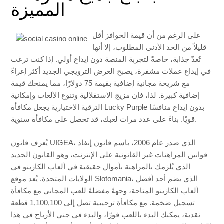
المميزة
على الرغم من أن قيمة الحوافز أقل
قليلاً من الحد الأدنى المطلوب، إلا أنها
تُعدّ جذابة، خاصةً لتجربة المنصة دون إيداع أولي. إذا كنت ترغب
في إيداع عملات مشفرة، يصبح العرض الترويجي الجديد أكثر إغراءً
مع شريحة مجانية إضافية بقيمة 75 دولارًا، مما يمنحك قيمة
إضافية كبيرة. لذا، فإن مزيج الاستقلالية وتنوع الألعاب وإمكانية
الترقية الاختيارية يجعل مكافأة Lucky Purple بدون إيداع منافسًا
قويًا. بناءً على عدد مرات لعبك، قد تحصل على مكافأة سنوية.
يُعرف قانون UIGEA، الذي صدر عام 2006، باسم قانون إنفاذ
قوانين المراهنات غير القانونية على الإنترنت، وهو القانون الجديد
الذي يُلزمك بالمراهنة بأموال حقيقية في ألعاب الكازينو في
الولايات المتحدة. يُعد موقع Slotomania، الذي يضم أحد أفضل
ألعاب الكازينو المتاحة، وجهةً مفضلةً للعب المجاني مع مكافأة
تسجيل ضخمة. مع مكافأة ترحيبية تصل إلى 1,100,100 قطعة
نقدية، يمكنك البدء باللعب فورًا، والبدء في جني الأرباح في هذا