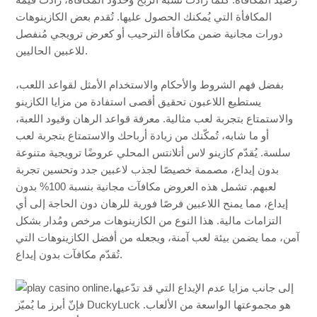
رصيد المكافأة. كلما زادت نسبة الربح وحدود المكافأة، زادت قيمة
المكافأة التي يُمكنك الحصول عليها. تُقدم بعض الكازينوهات
دورات مجانية ضمن مكافأة الترحيب أو كعرض ترويجي مُنفصل
للاعبين الحاليين.
بفضل فهم الشروط والأحكام والاستخدام الأمثل لقواعد اللعب،
يستطيع اللاعبون تحقيق أقصى استفادة من مزايا الكازينو
والاستمتاع بتجربة لعب مثالية. معرفة قواعد الرهان وقيود اللعبة،
أو ما شابه، تُمكّنك من زيادة أرباحك والاستمتاع بتجربة لعب
سلسة. يُقدّم كازينو لاس أتلانتس المحلي عروضًا ترويجية متنوعة
بدون إيداع، مصممة خصيصًا لجذب لاعبين جدد وتحسين تجربة
لعبهم. تشمل هذه العروض مكافآت مجانية بنسبة 100% بدون
إيداع، مما يمنح اللاعبين فرصًا فورية للرهان دون الحاجة إلى أي
التزامات مالية. هذا النوع من الكازينوهات مرخص ومُدار بشكل
آمن، مما يضمن بيئة لعب آمنة، ويجعله من أفضل الكازينوهات التي
تُقدّم مكافآت بدون إيداع.
إلى جانب مزايا عدم الإيداع التي قد تدّعيها،
فإنّ أبرز ما يُميّز DuckyLuck هو مجموعتها الواسعة من الألعاب.