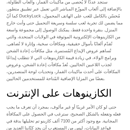
ستجد عددًا لا يُحصى من ماكينات القمار، وألعاب الطاولة،
بالإضافة إلى ألعاب الموزّع المباشر التي تعمل عبر تطبيق متطور.
كما أنّ DuckyLuck مُحسّن بالكامل للعب على الهاتف المحمول،
مما يضمن لك تجربة لعب سلسة وسريعة التحميل حتى وأنت خارج
المنزل. بنقرة واحدة فقط، يمكنك الوصول إلى مجموعة واسعة
من الكازينوهات الإلكترونية الموثوقة في الولايات المتحدة، والتي
تُقدّم ألعابًا بأموال حقيقية، ومكافآت سخية، وإثارة لا تُضاهى.
تُساهم عروض الإيداع المُستمرة، مثل مكافآت إعادة الشحن
وبرامج الولاء، في زيادة قيمة الكازينوهات التي لا تتطلب إيداعًا
لجذب اللاعبين الحاليين. تُعدّ مكافآت إعادة الشحن، وعروض
المكافآت على أحدث ماكينات القمار، وتحديات لوحة المتصدرين،
بعضًا من المزايا الإضافية المُتاحة للمستخدمين الحاليين.
الكازينوهات على الإنترنت
حتى لو كان الأمر غريبًا أو غير مألوف، بمجرد أن تعرف ما يجب
فعله وتفعله بالشكل الصحيح، سترغب في الحصول على المكافأة
المجانية. مع وجود أكثر من 7100 ألف كازينو تم تحليلها بدقة في
قواعد البيانات، ليس من المستغرب أن يجد كتّابنا العديد من