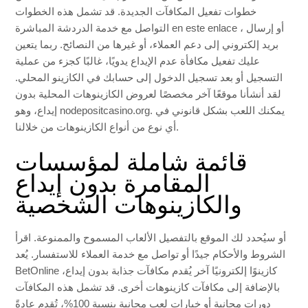
خطوات تفعيل المكافآت الجديدة. قد تشمل هذه الخطوات
، أو إرسال
en este enlace
التواصل مع خدمة الدردشة المباشرة
بريد إلكتروني إلى دعم العملاء، أو غيرها من النصائح. ربما يتعين
عليك تفعيل مكافأة عدم الإيداع يدويًا، غالبًا كجزء من عملية
التسجيل أو بعد تسجيل الدخول إلى حسابك في الكازينو المحلي.
لقد أنشأنا موقعًا آخر مخصصًا لعروض الكازينوهات المحلية بدون
إيداع، وهو nodepositcasino.org. يمكنك اللعب بشكل قانوني في
أي نوع من أنواع الكازينوهات من خلالنا.
قائمة شاملة لمؤسسات
المقامرة بدون إيداع
والكازينوهات الشخصية
أو سيُحدد لك الموقع بالتفصيل الألعاب المسموح والممنوعة. اقرأ
الشروط والأحكام جيدًا أو تواصل مع خدمة العملاء للاستفسار. يُعد
BetOnline كازينوًا إلكترونيًا آخر يُقدم مكافآت جذابة بدون إيداع،
بالإضافة إلى مكافآت كازينوهات أخرى. قد تشمل هذه المكافآت
دورات مجانية أو خيارات لعب مجانية بنسبة 100%، تُقدم عادةً