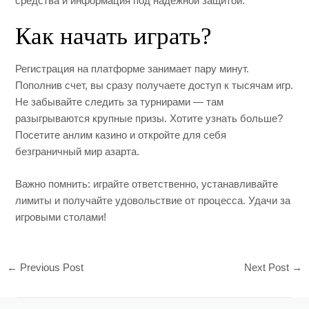
средства и информация под надежной защитой.
Как начать играть?
Регистрация на платформе занимает пару минут.
Пополнив счет, вы сразу получаете доступ к тысячам игр.
Не забывайте следить за турнирами — там
разыгрываются крупные призы. Хотите узнать больше?
Посетите
анлим казино
и откройте для себя
безграничный мир азарта.
Важно помнить: играйте ответственно, устанавливайте
лимиты и получайте удовольствие от процесса. Удачи за
игровыми столами!
←
Previous Post
Next Post
→